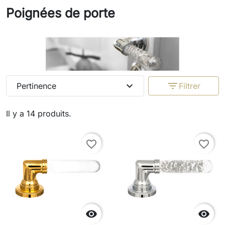
Poignées de porte
expand_more
filter_list
Pertinence
Filtrer
Il y a 14 produits.
favorite_border
favorite_border

