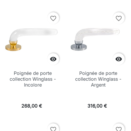
favorite_border
favorite_border


Poignée de porte
Poignée de porte
collection Winglass -
collection Winglass -
Incolore
Argent
268,00 €
316,00 €
favorite_border
favorite_border