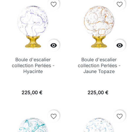
favorite_border
favorite_border


Boule d'escalier
Boule d'escalier
collection Perlées -
collection Perlées -
Hyacinte
Jaune Topaze
225,00 €
225,00 €
favorite_border
favorite_border