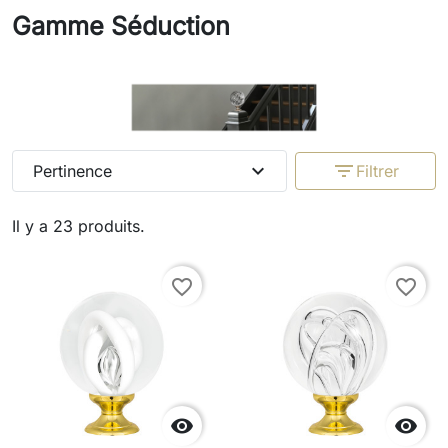
Gamme Séduction
expand_more
filter_list
Pertinence
Filtrer
Il y a 23 produits.
favorite_border
favorite_border

