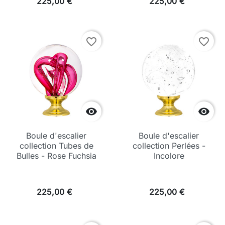
225,00 €
225,00 €
favorite_border
favorite_border


Boule d'escalier
Boule d'escalier
collection Tubes de
collection Perlées -
Bulles - Rose Fuchsia
Incolore
225,00 €
225,00 €