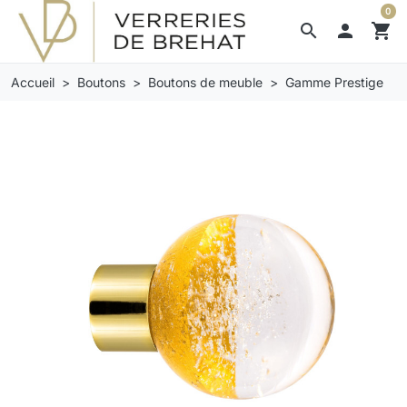
0
search

shopping_cart
Accueil
Boutons
Boutons de meuble
Gamme Prestige