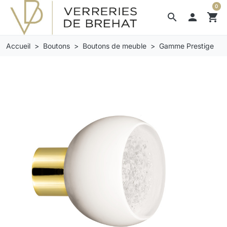
0
search

shopping_cart
Accueil
Boutons
Boutons de meuble
Gamme Prestige