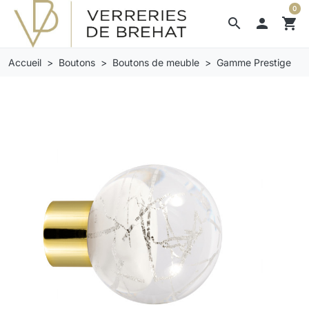
0
search

shopping_cart
Accueil
Boutons
Boutons de meuble
Gamme Prestige