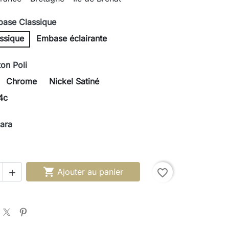
ase Classique
ssique
Embase éclairante
ton Poli
Chrome
Nickel Satiné
4c
Cara

Ajouter au panier
favorite_border
