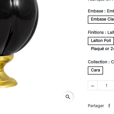
Embase : Emb
Embase Cla
Finitions : Lai
Laiton Poli
Plaqué or 2
Collection : 
Cara

search
Partager