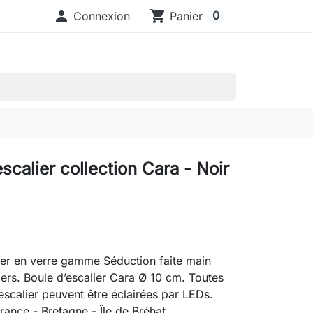

shopping_cart
0
Connexion
Panier
scalier collection Cara - Noir
ier en verre gamme Séduction faite main
iers. Boule d’escalier Cara Ø 10 cm. Toutes
escalier peuvent être éclairées par LEDs.
rance - Bretagne - Île de Bréhat