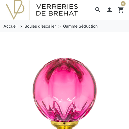
0
search

shopping_cart
Accueil
Boules d’escalier
Gamme Séduction