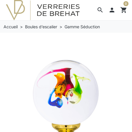
0
search

shopping_cart
Accueil
Boules d’escalier
Gamme Séduction